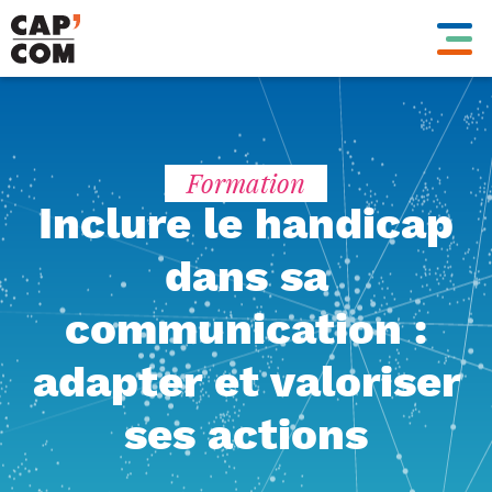
Aller
au
contenu
principal
Formation
Inclure le handicap
dans sa
communication :
adapter et valoriser
ses actions