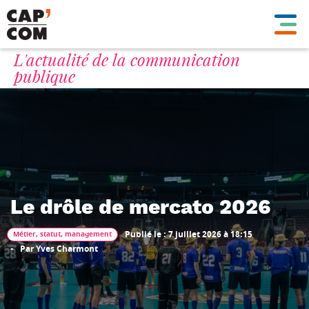
Aller
au
contenu
principal
L'actualité
L'actualité de la communication
publique
de
la
communication
publique
Le drôle de mercato 2026
Publié le
:
7 juillet 2026 à 18:15
Métier, statut, management
Par
Yves Charmont