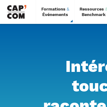
Aller
au
Formations
&
Ressources
contenu
principal
Événements
Benchmark
Intér
touc