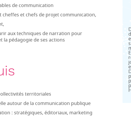
nsables de communication
t cheffes et chefs de projet communication,
t,
D
rir aux techniques de narration pour
d
e
 la pédagogie de ses actions
s
m
E
r
j
uis
e
D
p
p
p
H
llectivités territoriales
lle autour de la communication publique
tion : stratégiques, éditoriaux, marketing