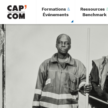
Aller
au
Formations
&
Ressources
contenu
principal
Événements
Benchmark