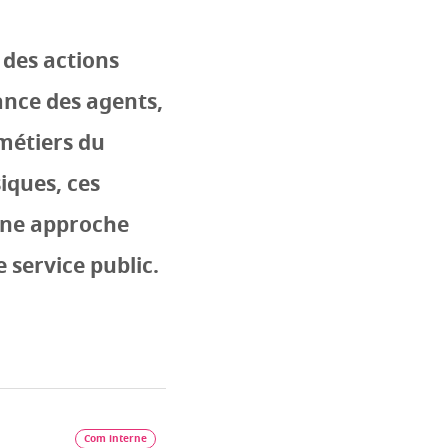
des actions
ance des agents,
 métiers du
siques, ces
 une approche
 service public.
Com interne