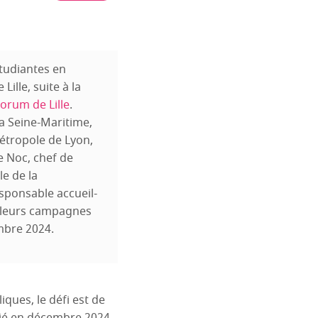
étudiantes en
ille, suite à la
orum de Lille
.
a Seine-Maritime,
métropole de Lyon,
e Noc, chef de
le de la
sponsable accueil-
é leurs campagnes
mbre 2024.
liques, le défi est de