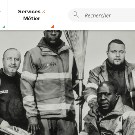
&
Services
&
Métier