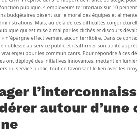
de du CNFPT reprise dans le rapport de France Stratégie pu
la fonction publique, 4 employeurs territoriaux sur 10 peinent
tions budgétaires pèsent sur le moral des équipes et aliment
inistrations. Mais, au-delà de ces difficultés conjoncturell
blique qui est mise à mal par les clichés et discours dévalor
» n'épargne effectivement aucun territoire. Dans ce context
de noblesse au service public et réaffirmer son utilité aup
 vrai enjeu pour les communicants. Pour répondre à ces déf
ales ont déployé des initiatives innovantes, mettant en lumièr
rs du service public, tout en favorisant le lien avec les cito
ager l’interconnais
dérer autour d’une 
ne