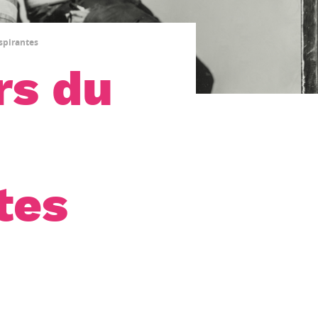
nspirantes
rs du
tes