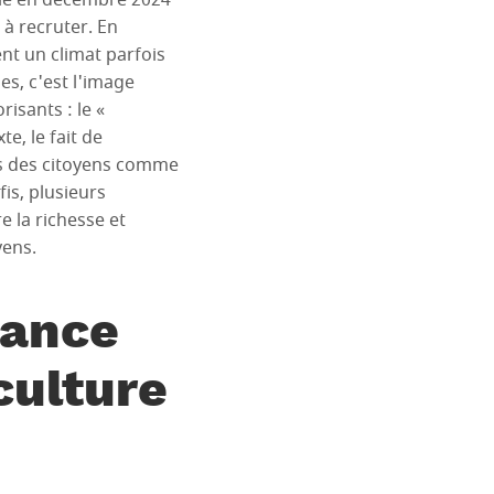
blié en décembre 2024
 à recruter. En
ent un climat parfois
es, c'est l'image
isants : le «
e, le fait de
rès des citoyens comme
is, plusieurs
e la richesse et
yens.
sance
culture