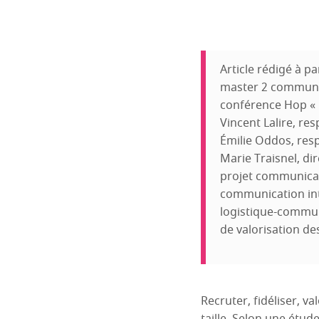
Article rédigé à 
master 2 communica
conférence Hop « D
Vincent Lalire, r
Émilie Oddos, resp
Marie Traisnel, di
projet communicati
communication int
logistique-communi
de valorisation de
Recruter, fidéliser, val