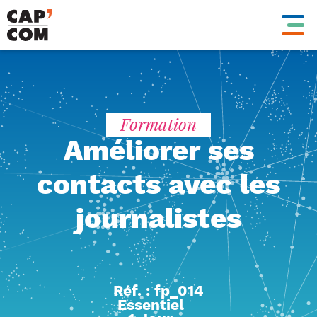
Aller
au
contenu
principal
Formation
Améliorer ses
contacts avec les
journalistes
Réf. : fp_014
Essentiel