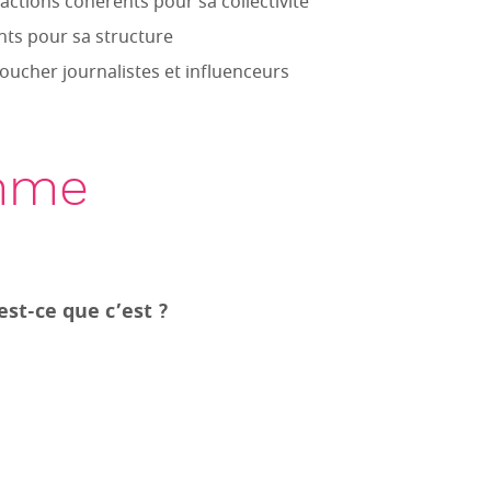
’actions cohérents pour sa collectivité
ents pour sa structure
toucher journalistes et influenceurs
mme
est-ce que c’est ?