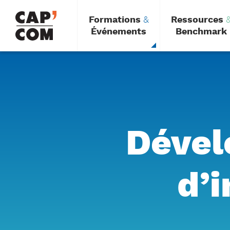
Aller
au
Formations
&
Ressources
contenu
principal
Événements
Benchmark
Dével
d’i