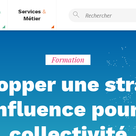
&
Services
&
Métier
Formation
opper une str
nfluence pou