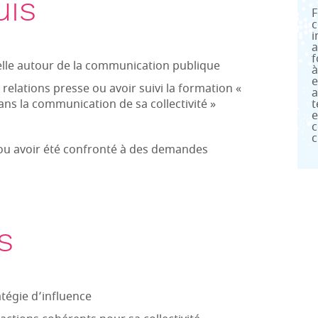
uis
F
c
i
a
f
lle autour de la communication publique
à
e
relations presse ou avoir suivi la formation «
a
ans la communication de sa collectivité »
t
e
c
c
e ou avoir été confronté à des demandes
s
tégie d’influence