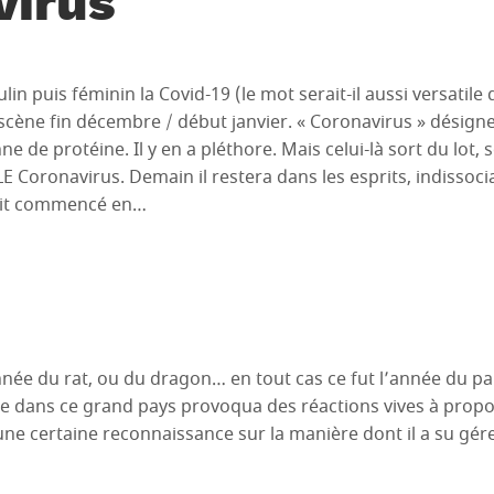
virus
n puis féminin la Covid-19 (le mot serait-il aussi versatile qu
scène fin décembre / début janvier. « Coronavirus » désign
e de protéine. Il y en a pléthore. Mais celui-là sort du lo
E Coronavirus. Demain il restera dans les esprits, indissoci
vait commencé en…
l’année du rat, ou du dragon… en tout cas ce fut l’année du pa
ie dans ce grand pays provoqua des réactions vives à pro
une certaine reconnaissance sur la manière dont il a su gér