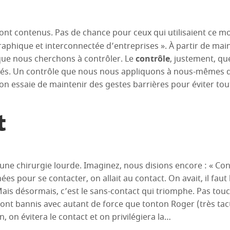
ront contenus. Pas de chance pour ceux qui utilisaient ce m
aphique et interconnectée d’entreprises ». À partir de mai
 que nous cherchons à contrôler. Le
contrôle
, justement, q
ités. Un contrôle que nous nous appliquons à nous-mêmes d
on essaie de maintenir des gestes barrières pour éviter to
t
 une chirurgie lourde. Imaginez, nous disions encore : « Co
s pour se contacter, on allait au contact. On avait, il faut 
is désormais, c’est le sans-contact qui triomphe. Pas touch
ront bannis avec autant de force que tonton Roger (très tactil
n, on évitera le contact et on privilégiera la…