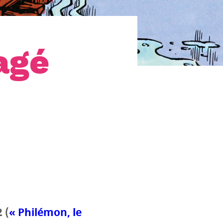
agé
 (
« Philémon, le