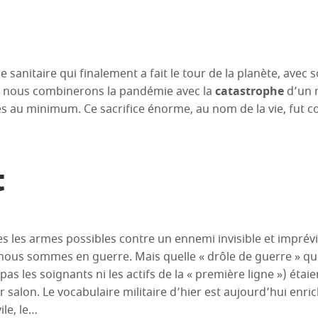
e sanitaire qui finalement a fait le tour de la planète, avec 
 nous combinerons la pandémie avec la
catastrophe
d’un m
tes au minimum. Ce sacrifice énorme, au nom de la vie, fut c
t
es les armes possibles contre un ennemi invisible et imprévi
: nous sommes en guerre. Mais quelle « drôle de guerre » que 
as les soignants ni les actifs de la « première ligne ») étaie
r salon. Le vocabulaire militaire d’hier est aujourd’hui enri
ile, le…