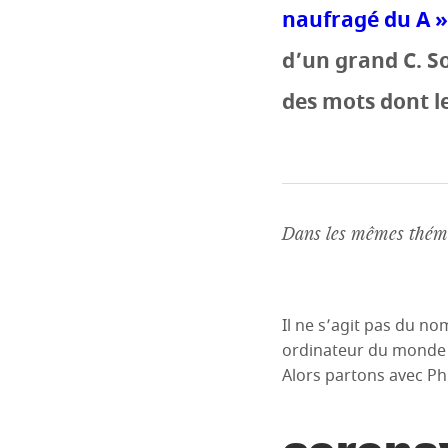
naufragé du A »
d’un grand C. S
des mots dont l
Dans les mêmes théma
Il ne s’agit pas du n
ordinateur du monde au
Alors partons avec Ph