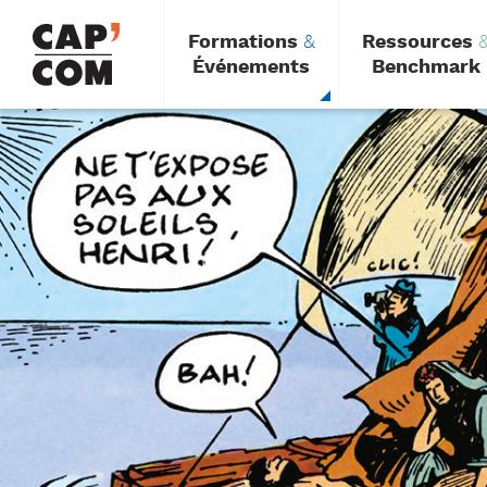
Aller
au
Formations
&
Ressources
contenu
principal
Événements
Benchmark