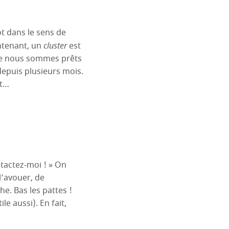
ot dans le sens de
ntenant, un
cluster
est
ue nous sommes prêts
epuis plusieurs mois.
ut…
ntactez-moi ! » On
l’avouer, de
e. Bas les pattes !
e aussi). En fait,