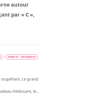
ourne autour
ant par « C »,
n
Covid-19 - Coronavirus
 stupéfiant. Le grand
 radeau médusant, le…