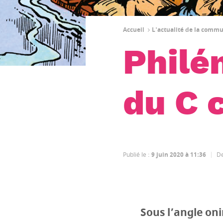
Accueil
L'actualité de la comm
Philé
du C 
Publié le
:
9 juin 2020 à 11:36
De
Sous l’angle oni