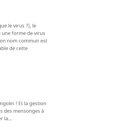
e le virus ?), le
e une forme de virus
t, son nom commun est
able de cette
ngolin ! Et la gestion
pos des mensonges à
er la…