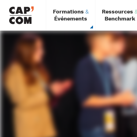
Aller
au
Formations
&
Ressources
contenu
principal
Événements
Benchmark