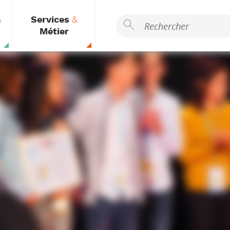
&
Services
&
Métier