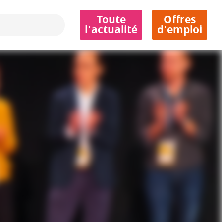
Toute
Offres
l'actualité
d'emploi