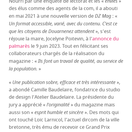
Nourri par une enquête de lectorat et les «
envies
»
des élus comme des agents de la com, il a abouti
en mai 2021 à une nouvelle version de
DZ Mag
: «
Un format accessible, varié, avec du contenu. C’est ce
que les citoyens de Douarnenez attendent
», s’est
réjouie la maire, Jocelyne Poitevin, à l’
annonce du
palmarès
le 9 juin 2023. Tout en félicitant ses
collaborateurs chargés de la réalisation du
magazine : «
Ils font un travail de qualité, au service de
la population.
»
«
Une publication sobre, efficace et très intéressante
»,
a abondé Camille Baudelaire, fondatrice du studio
de design l’Atelier Baudelaire. La présidente du
jury a apprécié «
l’originalité
» du magazine mais
aussi son «
esprit humble et sincère
». Des mots qui
ont touché Loïc Larnicol, l’actuel dircom de la ville
bretonne, très ému de recevoir ce Grand Prix