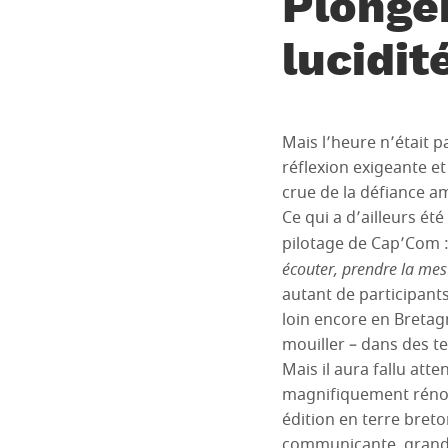
Plonger
lucidit
Mais l’heure n’était 
réflexion exigeante et 
crue de la défiance am
Ce qui a d’ailleurs ét
pilotage de Cap’Com 
écouter, prendre la mesu
autant de participants 
loin encore en Bretagn
mouiller – dans des te
Mais il aura fallu at
magnifiquement rénové 
édition en terre breto
communicante, grandes