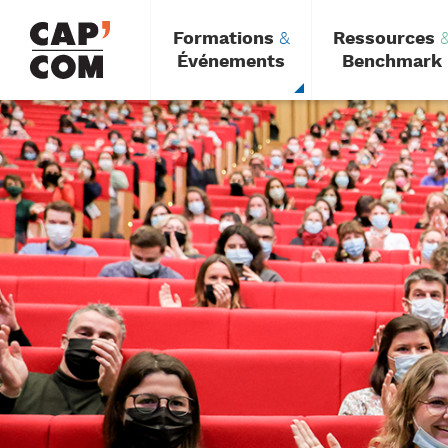
Aller
au
Formations
&
Ressources
contenu
principal
Événements
Benchmark