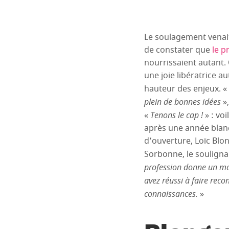
Le soulagement venait
de constater que
le p
nourrissaient autant. 
une joie libératrice a
hauteur des enjeux. «
plein de bonnes idées
»,
«
Tenons le cap !
» : vo
après une année blanc
d’ouverture, Loïc Blon
Sorbonne, le souligna
profession donne un modè
avez réussi à faire reco
connaissances.
»