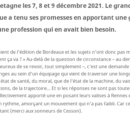
retagne les 7, 8 et 9 décembre 2021. Le gra
ue a tenu ses promesses en apportant une
une profession qui en avait bien besoin.
ent de l’édition de Bordeaux et les sujets n’ont donc pas
nt ça va ? » Au-delà de la question de circonstance – au dem
heureux de se revoir, tout simplement –, c’est une demande 
ges au sein d’un équipage qui vient de traverser une lon
’état de santé, du moral, que de l’état de la machine, du va
ns, de la trajectoire… Et si les réponses ne sont pas toutes
ollectivement apporté une en posant leurs valises à Rennes 
 rythme, amorçant un mouvement qui n’a pas faibli. Car ce
ant (merci aux sonneurs de Cesson).