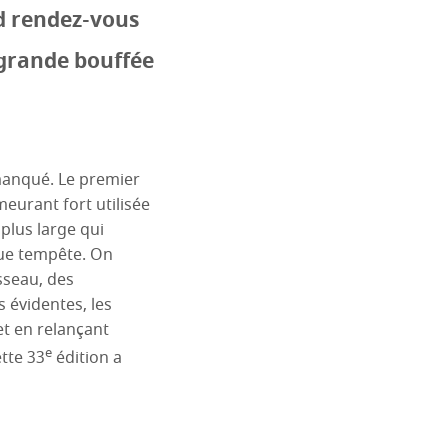
nd rendez-vous
 grande bouffée
 manqué. Le premier
eurant fort utilisée
plus large qui
gue tempête. On
isseau, des
 évidentes, les
et en relançant
e
tte 33
édition a