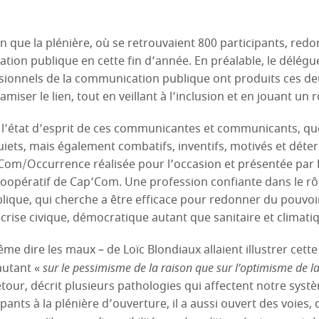
n que la plénière, où se retrouvaient 800 participants, redon
tion publique en cette fin d’année. En préalable, le délégu
ssionnels de la communication publique ont produits ces d
miser le lien, tout en veillant à l’inclusion et en jouant un
de l’état d’esprit de ces communicantes et communicants, qu
uiets, mais également combatifs, inventifs, motivés et dét
Com/Occurrence réalisée pour l’occasion et présentée par B
coopératif de Cap’Com. Une profession confiante dans le rô
ique, qui cherche a être efficace pour redonner du pouvoir
crise civique, démocratique autant que sanitaire et climati
e dire les maux – de Loïc Blondiaux allaient illustrer cette
autant «
sur le pessimisme de la raison que sur l’optimisme de l
 détour, décrit plusieurs pathologies qui affectent notre sy
cipants à la plénière d’ouverture, il a aussi ouvert des voies