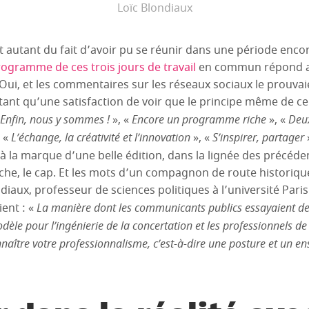
Loïc Blondiaux
 autant du fait d’avoir pu se réunir dans une période encor
rogramme de ces trois jours de travail
en commun répond au
Oui, et les commentaires sur les réseaux sociaux le prouvaient
utant qu’une satisfaction de voir que le principe même de ce
Enfin, nous y sommes !
», «
Encore un programme riche
», «
Deux
 «
L’échange, la créativité et l’innovation
», «
S’inspirer, partager
ilà la marque d’une belle édition, dans la lignée des précéde
he, le cap. Et les mots d’un compagnon de route historiqu
diaux, professeur de sciences politiques à l’université Pari
ient : «
La manière dont les communicants publics essayaient de 
le pour l’ingénierie de la concertation et les professionnels de 
nnaître votre professionnalisme, c’est-à-dire une posture et un e