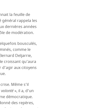
nait la feuille de
é général rappela les
eux dernières années
 rôle de modération.
elquefois bousculés,
erminés, comme le
ernard Deljarrie,
le croissant qu’aura
 d’agir aux citoyens
que.
 crise. Même s’il
a volonté
», il a, d’un
stème démocratique.
, donné des repères,