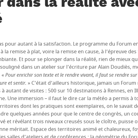
 dans la réalité ave
é
pas pour autant à la satisfaction. Le programme du Forum en
à la remise à plat, voire la remise en cause, à l’épreuve des 
biante. Et pour se plonger dans la réalité, rien de mieux qu
é souligné dans un atelier sur l’écriture par Alain Doudiès
: «
Pour enrichir son texte et le rendre vivant, il faut se rendre sur
re et sentir.
» C’était d’ailleurs historique, jamais un Forum
à autant de visites : 500 sur 10 destinations à Rennes, en Ill
e. Une immersion – il faut le dire car la météo a permis à t
rritoires dont les pratiques sont exemplaires, on le savait
tendre quelques années pour que le centre de congrès, un cou
et révélant trois niveaux creusés sous le cloître, puisse off
nne méritait. Espace des territoires animé et chaleureux, fo
 salles d’ateliers et de conférences : la géométrie du Forum