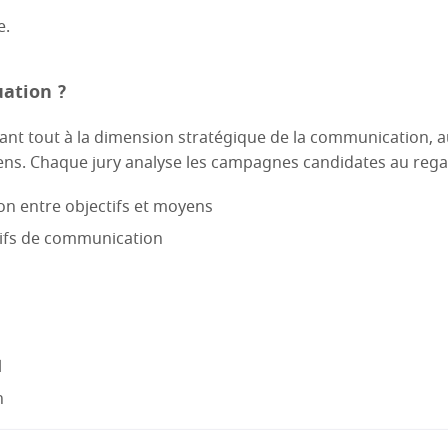
e.
uation ?
ant tout à la dimension stratégique de la communication, 
ens. Chaque jury analyse les campagnes candidates au regar
on entre objectifs et moyens
itifs de communication
l
n