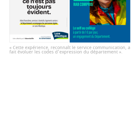
« Cette expérience, reconnaît le service communication, a
fait évoluer les codes d'expression du département ».