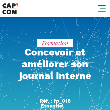
Aller
au
contenu
principal
Formation
Concevoir et
améliorer son
journal interne
Réf. : fp_018
Essentiel