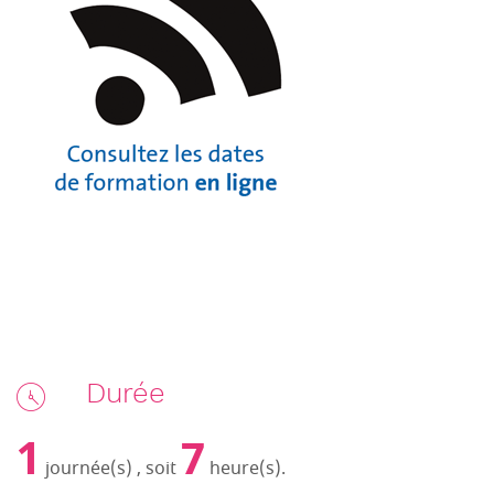
Durée
1
7
journée(s) , soit
heure(s).