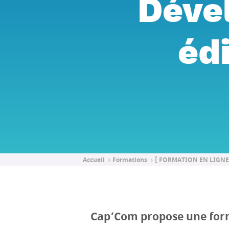
Dével
éd
Accueil
Formations
[ FORMATION EN LIGNE ] 
Cap’Com propose une form