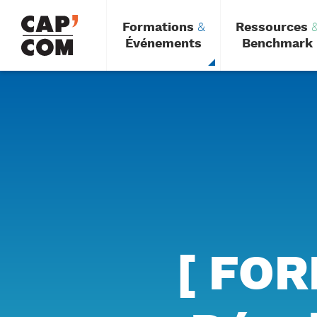
Aller
au
Formations
&
Ressources
contenu
principal
Événements
Benchmark
[ FOR