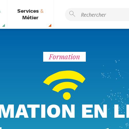
&
Services
&
Métier
Formation
MATION EN L