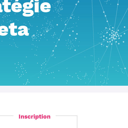
atégie
eta
Inscription