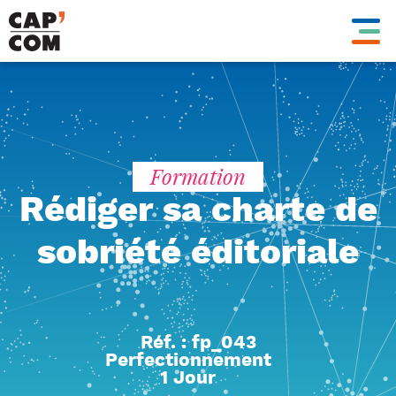
Aller
au
contenu
principal
Formation
Rédiger sa charte de
sobriété éditoriale
Réf. : fp_043
Perfectionnement
1 Jour