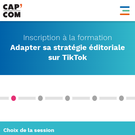
Aller
au
contenu
principal
Inscription à la formation
Adapter sa stratégie éditoriale
sur TikTok
Choix de la session