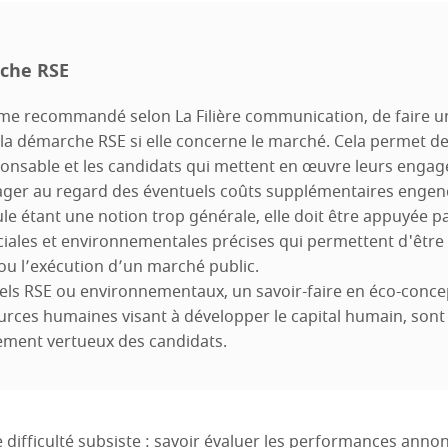
che RSE
ême recommandé selon La Filière communication, de faire un
 la démarche RSE si elle concerne le marché. Cela permet de v
sponsable et les candidats qui mettent en œuvre leurs enga
ager au regard des éventuels coûts supplémentaires engen
ule étant une notion trop générale, elle doit être appuyée p
ciales et environnementales précises qui permettent d'être
 ou l’exécution d’un marché public.
bels RSE ou environnementaux, un savoir-faire en éco-conc
ources humaines visant à développer le capital humain, son
ment vertueux des candidats.
difficulté subsiste : savoir évaluer les performances annon