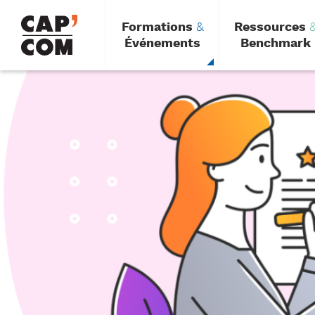
Aller
au
Formations
&
Ressources
contenu
principal
Événements
Benchmark