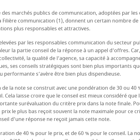
e des marchés publics de communication, adoptées par les 
a Filière communication (1), donnent un certain nombre de 
tions plus responsables et attractives.
 relevées par les responsables communication du secteur publ
aleur la partie conseil de la réponse à un appel d’offres. Ca
ollectivité, la qualité de l’agence, sa capacité à accompagn
s, ses conseils stratégiques sont bien plus importants que
 performante s’avère être bien plus dispendieuse.
n de la note se construit avec une pondération de 30 ou 40 %
l. Cela laisse croire que le conseil est mieux considéré que 
rtante surévaluation du critère prix dans la note finale. Po
prix le plus bas reçoit souvent la note maximale pour ce cri
nseil d’une réponse ne reçoit jamais cette note.
tion de 40 % pour le prix, et de 60 % pour le conseil. La n