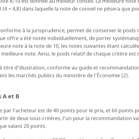
 note 8/10 est donnée au meilleur conseil. La meilleure note 
,8 (4 + 4,8) dans laquelle la note de conseil ne pèsera que po
onforme à la jurisprudence, permet de conserver le poids rel
que offre a été notée individuellement, de porter systémat
leure note à la note de 10, les notes suivantes étant calculé
 meilleure note. Ainsi, le poids relatif de chaque critère est 
 titre d’illustration, conforme au guide et recommandation
dans les marchés publics du ministère de l’Économie (2).
 A et B
 par l’acheteur est de 40 points pour le prix, et 60 points po
artir de deux sous-critères, l’un pour la recommandation va
que valant 20 points.