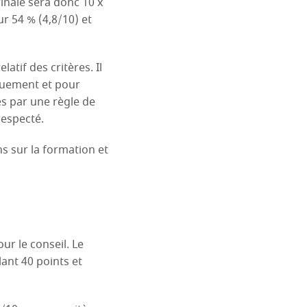
finale sera donc 10 x
ur 54 % (4,8/10) et
atif des critères. Il
iquement et pour
es par une règle de
respecté.
s sur la formation et
ur le conseil. Le
lant 40 points et