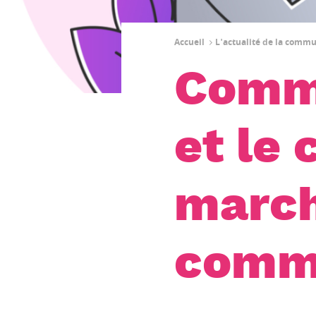
Accueil
L'actualité de la comm
Comme
et le 
march
comm