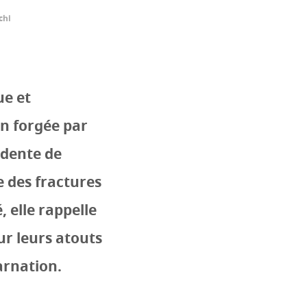
chi
ue et
on forgée par
idente de
e des fractures
, elle rappelle
sur leurs atouts
arnation.