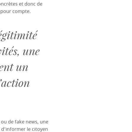
concrètes et donc de
s pour compte.
égitimité
vités, une
ient un
’action
e ou de fake news, une
 d’informer le citoyen