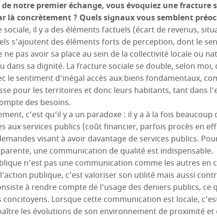
de notre premier échange, vous évoquiez une fracture s
r là concrètement ? Quels signaux vous semblent préo
 sociale, il y a des éléments factuels (écart de revenus, situ
els s’ajoutent des éléments forts de perception, dont le se
ne pas avoir sa place au sein de la collectivité locale ou nat
 dans sa dignité. La fracture sociale se double, selon moi,
ec le sentiment d’inégal accès aux biens fondamentaux, co
e pour les territoires et donc leurs habitants, tant dans l’ex
compte des besoins.
ment, c’est qu’il y a un paradoxe : il y a à la fois beaucoup 
 aux services publics (coût financier, parfois procès en ef
mandes visant à avoir davantage de services publics. Pour
pparente, une communication de qualité est indispensable.
lique n’est pas une communication comme les autres en ce
 l’action publique, c’est valoriser son utilité mais aussi con
onsiste à rendre compte de l’usage des deniers publics, ce 
concitoyens. Lorsque cette communication est locale, c’es
ître les évolutions de son environnement de proximité et 