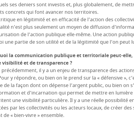
quels ses deniers sont investis et, plus globalement, de met
ets concrets qui font avancer nos territoires.
itique en légitimité et en efficacité de l’action des collecti
ité n’est plus seulement un moyen de diffusion d’informa
curisation de l’action publique elle-même. Une action publique
 une partie de son utilité et de la légitimité que l’on peut l
oi la communication publique et territoriale peut-elle,
 visibilité et de transparence ?
récédemment, il y a un enjeu de transparence des actions 
Pour y répondre, ou bien on le prend sur la « défensive », c’
 de la façon dont on dépense l’argent public, ou bien on
nformation et d’incarnation qui permet de mettre en lumière 
itent une visibilité particulière. Il y a une réelle possibilité e
rtées par les collectivités ou les acteurs locaux, de créer des
 de « bien-vivre » ensemble.