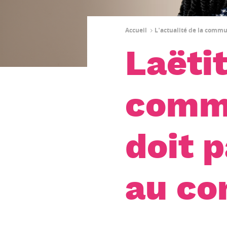
Accueil
L'actualité de la comm
Laëtit
commu
doit p
au c