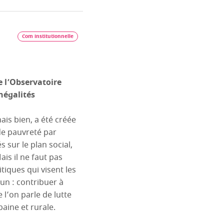
Com institutionnelle
e l’Observatoire
inégalités
nais bien, a été créée
de pauvreté par
s sur le plan social,
is il ne faut pas
itiques qui visent les
un : contribuer à
e l’on parle de lutte
baine et rurale.