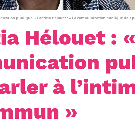
unication publique
Laëtitia Hélouet : « La communication publique doit p
ia Hélouet : 
nication pu
arler à l’inti
ommun »