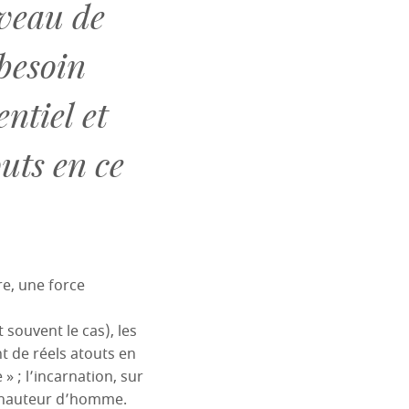
veau de
 besoin
ntiel et
outs en ce
re, une force
 souvent le cas), les
nt de réels atouts en
» ; l’incarnation, sur
à hauteur d’homme.