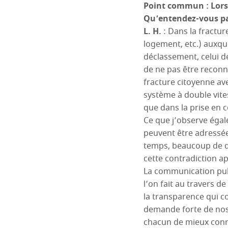
Point commun : Lors 
Qu’entendez-vous pa
L. H.
: Dans la fracture
logement, etc.) auxqu
déclassement, celui de 
de ne pas être reconnu
fracture citoyenne av
système à double vitess
que dans la prise en 
Ce que j’observe égale
peuvent être adressées
temps, beaucoup de de
cette contradiction a
La communication pub
l’on fait au travers de
la transparence qui c
demande forte de nos 
chacun de mieux conna