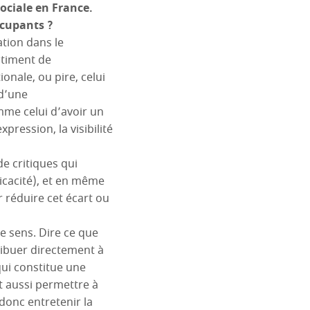
ociale en France.
ccupants ?
ation dans le
ntiment de
ionale, ou pire, celui
 d’une
mme celui d’avoir un
pression, la visibilité
de critiques qui
ficacité), et en même
 réduire cet écart ou
 sens. Dire ce que
tribuer directement à
qui constitue une
t aussi permettre à
donc entretenir la