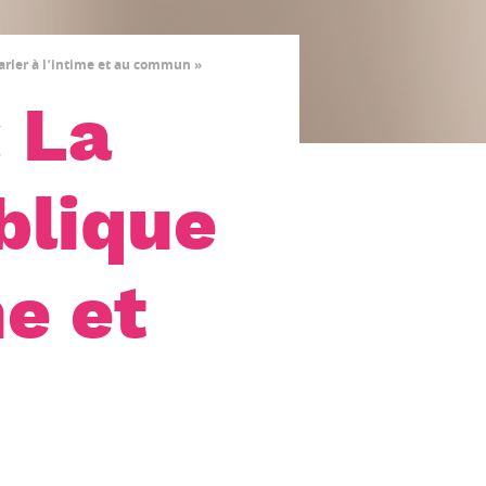
arler à l’intime et au commun »
« La
blique
me et