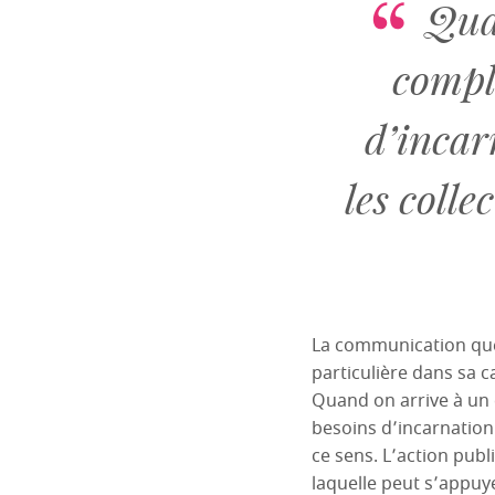
Qua
comple
d’incar
les colle
La communication que p
particulière dans sa ca
Quand on arrive à un c
besoins d’incarnation 
ce sens. L’action publ
laquelle peut s’appuy