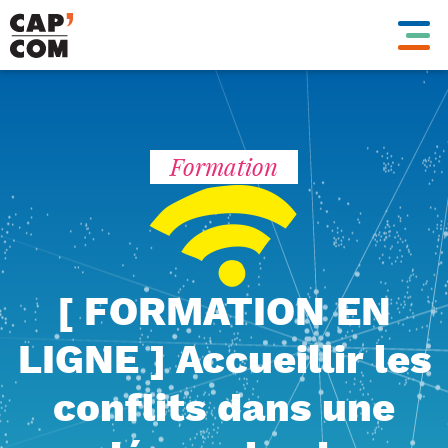
Aller
au
contenu
principal
Formation
[ FORMATION EN
LIGNE ] Accueillir les
conflits dans une