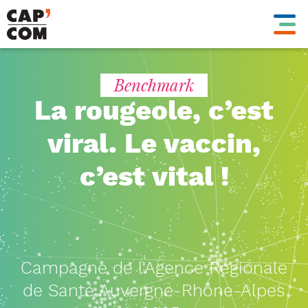
Aller
au
contenu
principal
Benchmark
La rougeole, c’est
viral. Le vaccin,
c’est vital !
Campagne de l'Agence Régionale
de Santé Auvergne-Rhône-Alpes