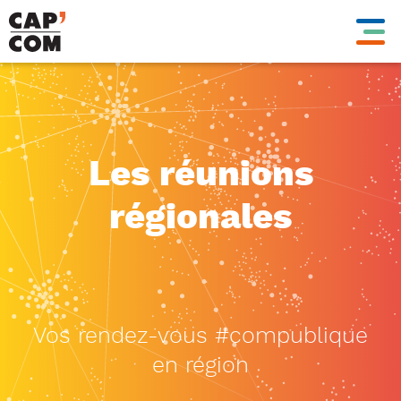
Aller
au
contenu
principal
Les réunions
régionales
Vos rendez-vous #compublique
en région