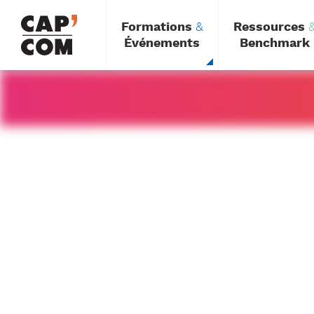
Aller
au
Formations
&
Ressources
contenu
principal
Événements
Benchmark