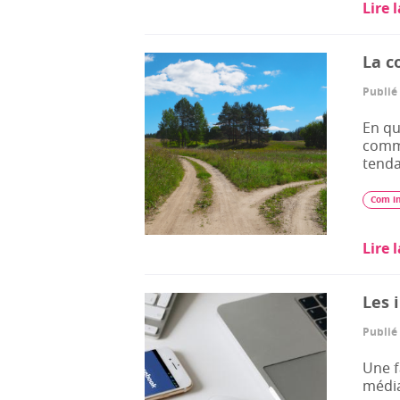
Lire 
La c
Publié 
En qu
commu
tenda
Com i
Lire 
Les 
Publié 
Une f
média