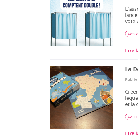
L'ass
lance
vote
Com po
Lire 
La D
Publié 
Créer
leque
et la
Com i
Lire 