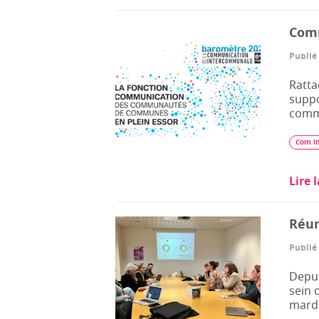
Comm
Publié 
Ratta
suppo
comm
Com i
Lire 
Réun
Publié 
Depui
sein 
mardi