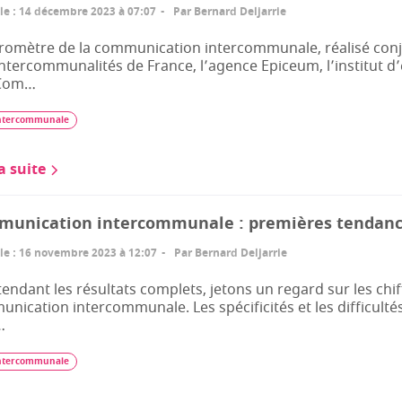
le
:
14 décembre 2023 à 07:07
Par
Bernard Deljarrie
romètre de la communication intercommunale, réalisé conj
intercommunalités de France, l’agence Epiceum, l’institut d
Com…
ntercommunale
la suite
unication intercommunale : premières tendanc
le
:
16 novembre 2023 à 12:07
Par
Bernard Deljarrie
tendant les résultats complets, jetons un regard sur les ch
nication intercommunale. Les spécificités et les difficulté
…
ntercommunale