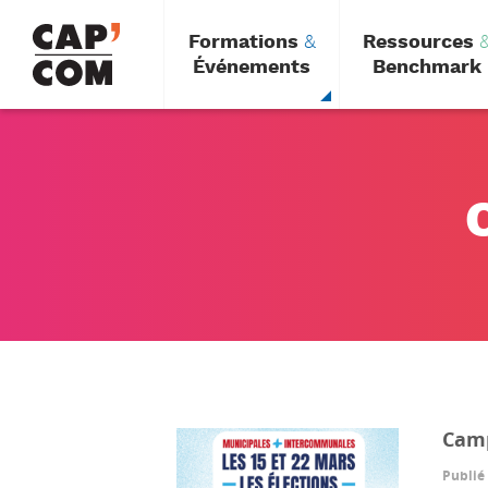
Aller
au
Formations
&
Ressources
contenu
principal
Événements
Benchmark
Camp
Publié 