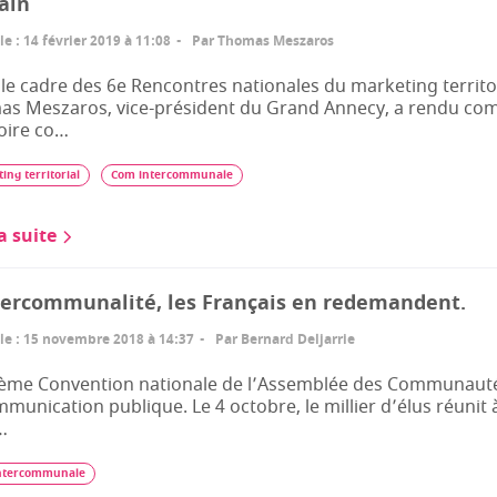
ain
le
:
14 février 2019 à 11:08
Par
Thomas Meszaros
le cadre des 6e Rencontres nationales du marketing territo
s Meszaros, vice-président du Grand Annecy, a rendu com
toire co…
ing territorial
Com intercommunale
la suite
tercommunalité, les Français en redemandent.
le
:
15 novembre 2018 à 14:37
Par
Bernard Deljarrie
ème Convention nationale de l’Assemblée des Communautés d
mmunication publique. Le 4 octobre, le millier d’élus réunit 
…
ntercommunale