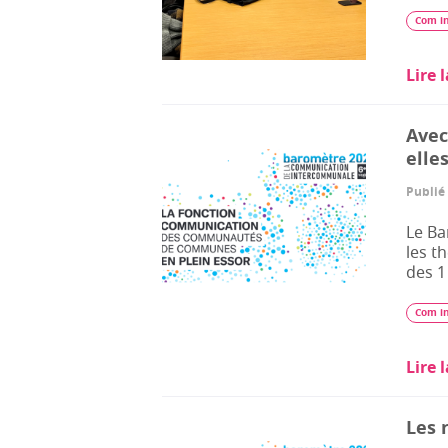
Com i
Lire 
Avec
elles
Publié 
Le Ba
les t
des 1
Com i
Lire 
Les 