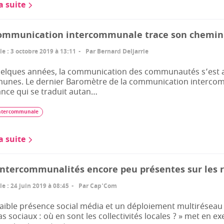
la suite
ommunication intercommunale trace son chemin
le
:
3 octobre 2019 à 13:11
Par
Bernard Deljarrie
elques années, la communication des communautés s’est af
nes. Le dernier Baromètre de la communication intercom
nce qui se traduit autan…
ntercommunale
la suite
intercommunalités encore peu présentes sur les 
le
:
24 juin 2019 à 08:45
Par
Cap'Com
aible présence social média et un déploiement multiréseau 
s sociaux : où en sont les collectivités locales ? » met en 