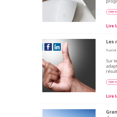
prog
Com n
Lire 
Les 
Publié 
Sur l
adapt
résul
Com n
Lire 
Gran