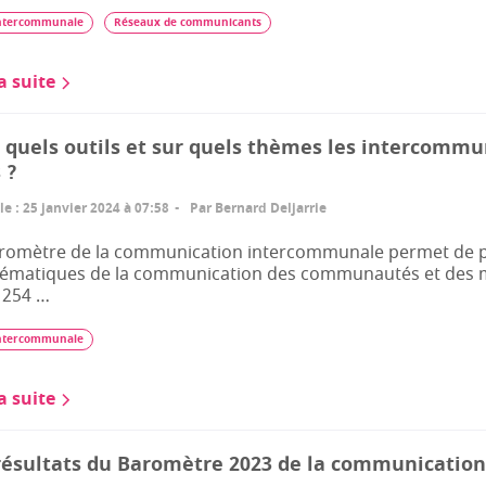
ntercommunale
Réseaux de communicants
la suite
 quels outils et sur quels thèmes les intercom
 ?
le
:
25 janvier 2024 à 07:58
Par
Bernard Deljarrie
romètre de la communication intercommunale permet de por
hématiques de la communication des communautés et des mé
 254 …
ntercommunale
la suite
résultats du Baromètre 2023 de la communicati