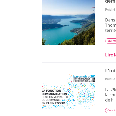
dem
Publié 
Dans 
Thoma
terri
Market
Lire 
L’in
Publié 
La 29
la co
de l’i
Com i