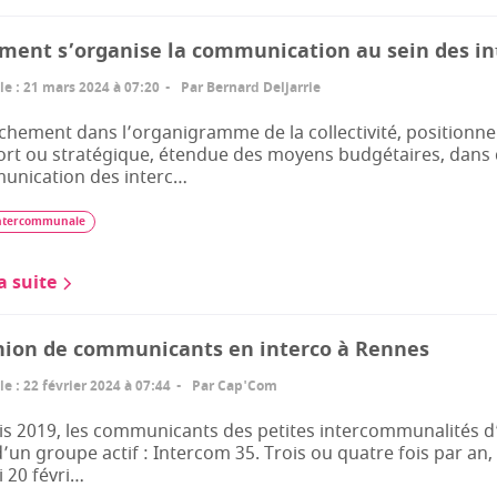
ent s’organise la communication au sein des i
le
:
21 mars 2024 à 07:20
Par
Bernard Deljarrie
chement dans l’organigramme de la collectivité, positio
rt ou stratégique, étendue des moyens budgétaires, dans q
unication des interc…
ntercommunale
la suite
ion de communicants en interco à Rennes
le
:
22 février 2024 à 07:44
Par
Cap'Com
s 2019, les communicants des petites intercommunalités d’I
d’un groupe actif : Intercom 35. Trois ou quatre fois par an
 20 févri…