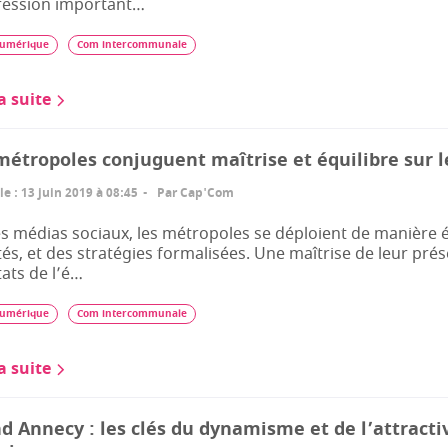
ression important…
umérique
Com intercommunale
la suite
métropoles conjuguent maîtrise et équilibre sur l
le
:
13 juin 2019 à 08:45
Par
Cap'Com
es médias sociaux, les métropoles se déploient de manière 
és, et des stratégies formalisées. Une maîtrise de leur prés
tats de l’é…
umérique
Com intercommunale
la suite
d Annecy : les clés du dynamisme et de l’attractiv