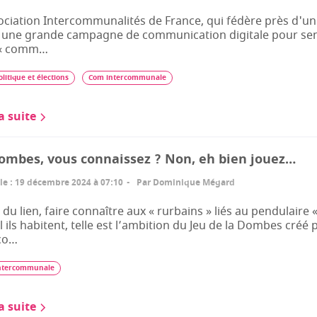
ociation Intercommunalités de France, qui fédère près d'un
 une grande campagne de communication digitale pour sens
 « comm…
litique et élections
Com intercommunale
la suite
ombes, vous connaissez ? Non, eh bien jouez…
le
:
19 décembre 2024 à 07:10
Par
Dominique Mégard
 du lien, faire connaître aux « rurbains » liés au pendulaire « 
l ils habitent, telle est l’ambition du Jeu de la Dombes cré
 co…
ntercommunale
la suite