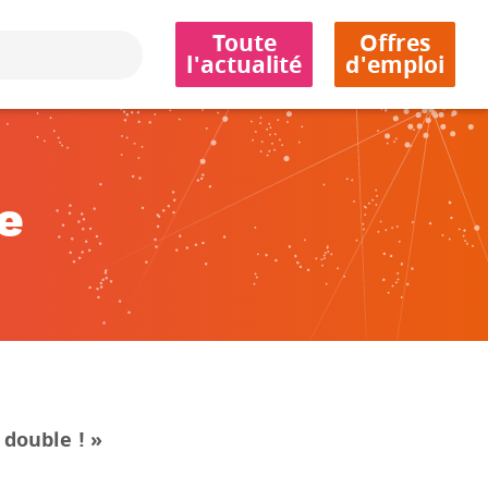
Toute
Offres
l'actualité
d'emploi
e
 double ! »