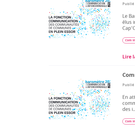
Publié 
Le Ba
élus 
Cap’
Com i
Lire 
Comm
Publié 
En at
commu
des i
Com i