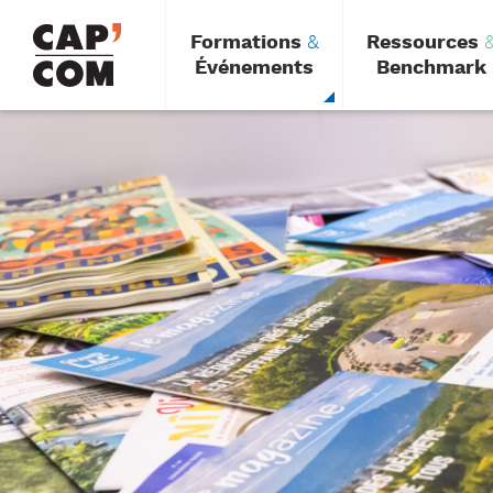
Aller
au
Formations
&
Ressources
contenu
principal
Événements
Benchmark