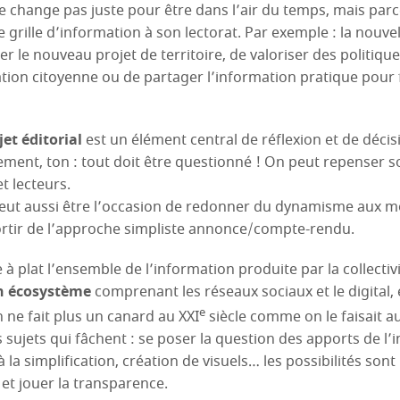
change pas juste pour être dans l’air du temps, mais parc
grille d’information à son lectorat. Par exemple : la nouve
r le nouveau projet de territoire, de valoriser des politiqu
ation citoyenne ou de partager l’information pratique pour f
et éditorial
est un élément central de réflexion et de décis
ement, ton : tout doit être questionné ! On peut repenser so
t lecteurs.
peut aussi être l’occasion de redonner du dynamisme aux m
ortir de l’approche simpliste annonce/compte-rendu.
 à plat l’ensemble de l’information produite par la collecti
n écosystème
comprenant les réseaux sociaux et le digital, 
e
ne fait plus un canard au XXI
siècle comme on le faisait a
sujets qui fâchent : se poser la question des apports de l’int
 à la simplification, création de visuels… les possibilités so
s et jouer la transparence.