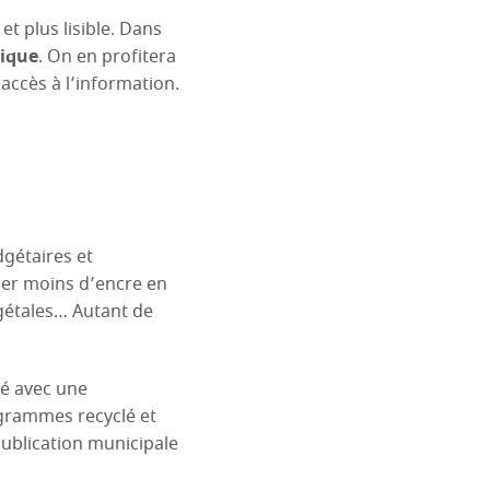
t plus lisible. Dans
hique
. On en profitera
accès à l’information.
dgétaires et
ser moins d’encre en
égétales… Autant de
té avec une
 grammes recyclé et
ublication municipale