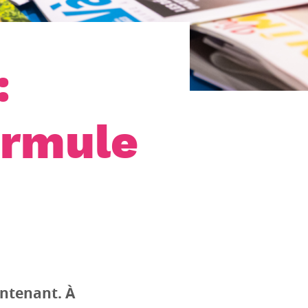
:
ormule
intenant. À