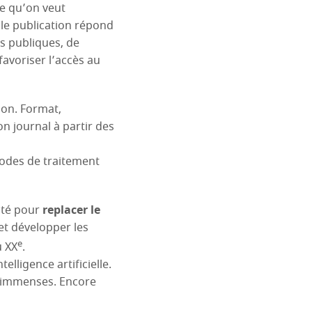
e qu’on veut
lle publication répond
es publiques, de
avoriser l’accès au
ion. Format,
n journal à partir des
odes de traitement
vité pour
replacer le
et développer les
e
u XX
.
elligence artificielle.
nt immenses. Encore