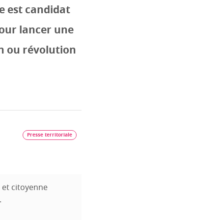
e est candidat
our lancer une
on ou révolution
Presse territoriale
 et citoyenne
.