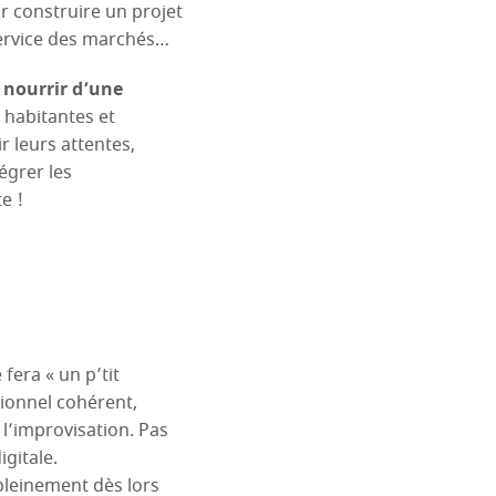
 construire un projet
 service des marchés…
 nourrir d’une
 habitantes et
r leurs attentes,
égrer les
e !
 fera « un p’tit
tionnel cohérent,
l’improvisation. Pas
gitale.
pleinement dès lors