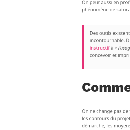
On peut aussi en profi
phénomène de saturat
Des outils existen
incontournable. D
instructif
à «
l’usag
concevoir et impri
Commen
On ne change pas de f
les contours du proje
démarche, les moyens e