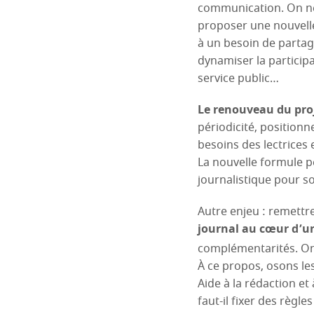
communication. On ne 
proposer une nouvelle 
à un besoin de partage
dynamiser la particip
service public…
Le renouveau du proj
périodicité, positionn
besoins des lectrices e
La nouvelle formule 
journalistique pour s
Autre enjeu : remettre
journal au cœur d’u
complémentarités. On 
À ce propos, osons les 
Aide à la rédaction et
faut-il fixer des règle