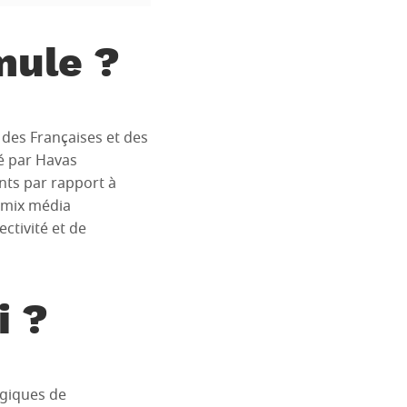
mule ?
des Françaises et des
é par Havas
nts par rapport à
n mix média
ctivité et de
i ?
égiques de