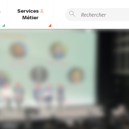
&
Services
&
Métier